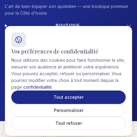
L'art de bien équiper son quotidien — une boutique premium
pour la Côte d'Ivoire.
BOUTIQUE
AIDE
Vos préférences de confidentialité
Nous utilisons des cookies pour faire fonctionner le site,
CONTACT
mesurer son audience et améliorer votre expérience.
Vous pouvez accepter, refuser ou personnaliser. Vous
pourrez modifier votre choix à tout moment depuis la
page
confidentialité
.
© 2026 CowaShop. Tous droits réservés. RCCM ABJ-XXX · NIF XXX
Mentions légales
Confidentialité
Tout accepter
CGV
Cookies
PAIEMENTS :
Wave
OM
MTN
COD
Personnaliser
Tout refuser
Accueil
Boutique
Rechercher
Favoris
Compte