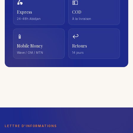
🛵
💵
Express
COD
24-48h Abidjan
À la livraison
📱
↩️
Mobile Money
Retours
Wave / OM / MTN
14 jours
LETTRE D'INFORMATIONS