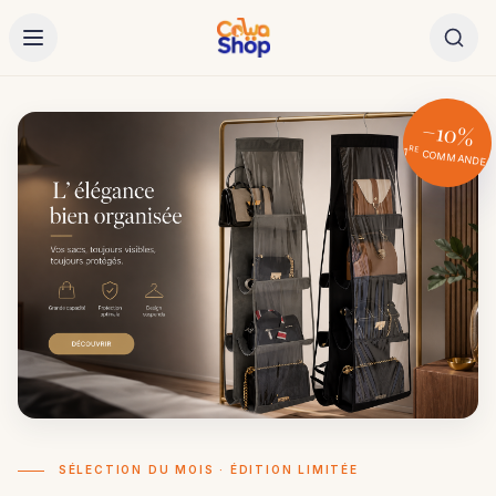
−10%
RE
1
COMMANDE
SÉLECTION DU MOIS · ÉDITION LIMITÉE