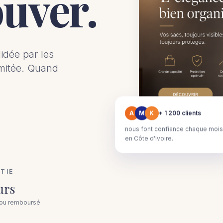
ouver.
idée par les
imitée. Quand
A
M
K
+ 1 200 clients
nous font confiance chaque mois
en Côte d'Ivoire.
TIE
urs
t ou remboursé