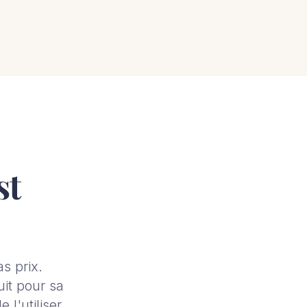
st
s prix.
it pour sa
 l'utiliser