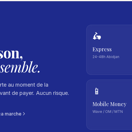
🛵
son,
Express
24-48h Abidjan
semble.
te au moment de la
📱
vant de payer. Aucun risque.
Mobile Money
Wave / OM / MTN
a marche