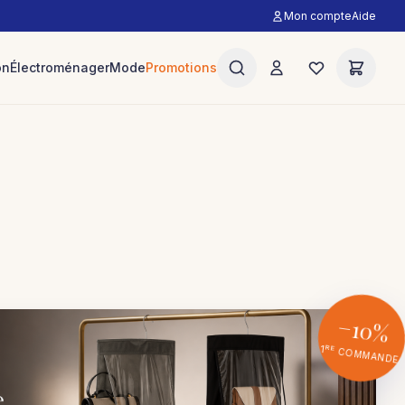
Mon compte
Aide
on
Électroménager
Mode
Promotions
−10%
RE
1
COMMANDE