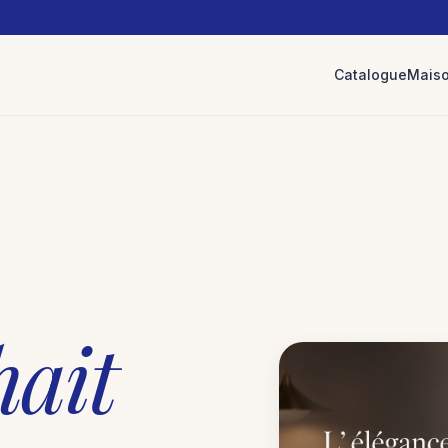
Catalogue
Mais
hait