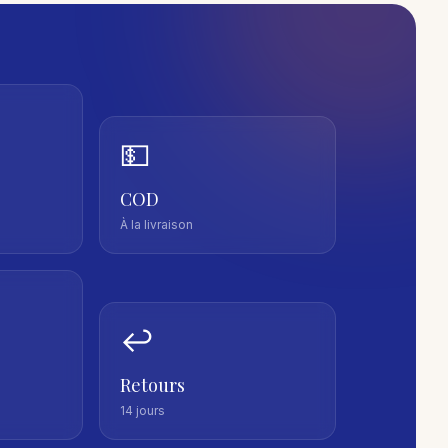
💵
COD
À la livraison
↩️
Retours
14 jours