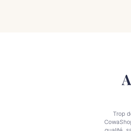
A
Trop d
CowaShop 
qualité, s