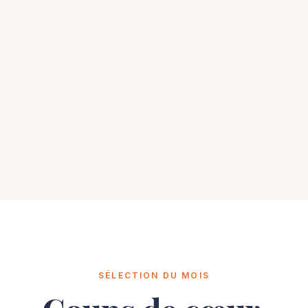
roménager
Mode & Sacs
 qui simplifie tout
Du style, du caractère
SÉLECTION DU MOIS