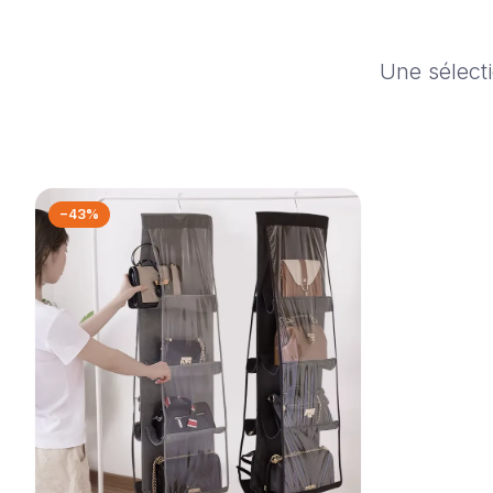
Une sélecti
−43%