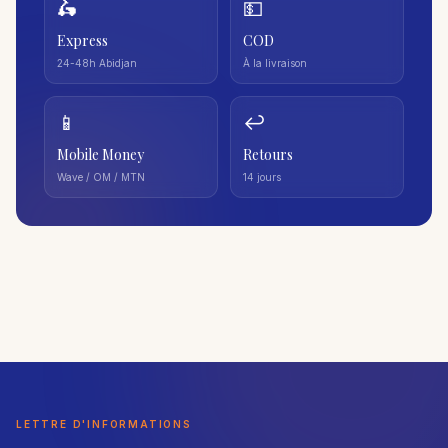
🛵
💵
Express
COD
24-48h Abidjan
À la livraison
📱
↩️
Mobile Money
Retours
Wave / OM / MTN
14 jours
LETTRE D'INFORMATIONS