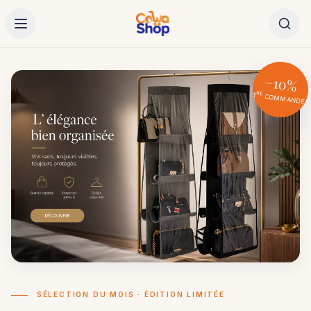
−10%
RE
1
COMMANDE
SÉLECTION DU MOIS · ÉDITION LIMITÉE